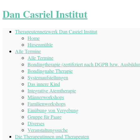
Dan Casriel Institut
Therapeutennetzwerk Dan Casriel Institut
Home
Hirsenmühle
Alle Termine
Alle Termine
Bondingtherapie (zertifiziert nach DGPB bzw. Ausbil
Bondingnahe Therapie
Systemaufstellungen
Das innere Kind
Integrative Atemtherapie
Männerworkshops
Familienworkshops
Einübung von Vergebung
Gruppe für Paare
Diverses
Veranstaltungssuche
Die Therapeutinnen und Therapeuten