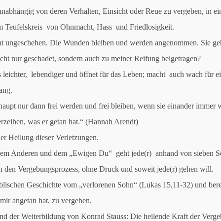
 unabhängig von deren Verhalten, Einsicht oder Reue zu vergeben, in ei
em Teufelskreis von Ohnmacht, Hass und Friedlosigkeit.
ht ungeschehen. Die Wunden bleiben und werden angenommen. Sie ge
nicht nur geschadet, sondern auch zu meiner Reifung beigetragen?
 leichter, lebendiger und öffnet für das Leben; macht auch wach für e
ang.
upt nur dann frei werden und frei bleiben, wenn sie einander immer w
verzeihen, was er getan hat.“ (Hannah Arendt)
der Heilung dieser Verletzungen.
 dem Anderen und dem „Ewigen Du“ geht jede(r) anhand von sieben Sc
 den Vergebungsprozess, ohne Druck und soweit jede(r) gehen will.
biblischen Geschichte vom „verlorenen Sohn“ (Lukas 15,11-32) und bere
mir angetan hat, zu vergeben.
d der Weiterbildung von Konrad Stauss: Die heilende Kraft der Verg